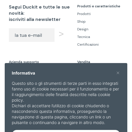
Segui Duckit e tutte le sue
Prodotti e caratteristiche
novità:
Prodotti
iscriviti alla newsletter
Shop
Design
>
Tecnica
Certificazioni
Azienda supporto
Vendita
Contatti e Resi
Condizioni di vendita
×
Informativa
Area clienti
Cookie policy
Questo sito o gli strumenti di terze parti in esso integrati
Privacy policy
fanno uso di cookie necessari per il funzionamento e per
FAQ
il raggiungimento delle finalità descritte nella cookie
policy.
Resi
Dichiari di accettare l’utilizzo di cookie chiudendo o
100 notti di prova
nascondendo questa informativa, proseguendo la
navigazione di questa pagina, cliccando un link o un
Pagamenti sicuri con
pulsante o continuando a navigare in altro modo.